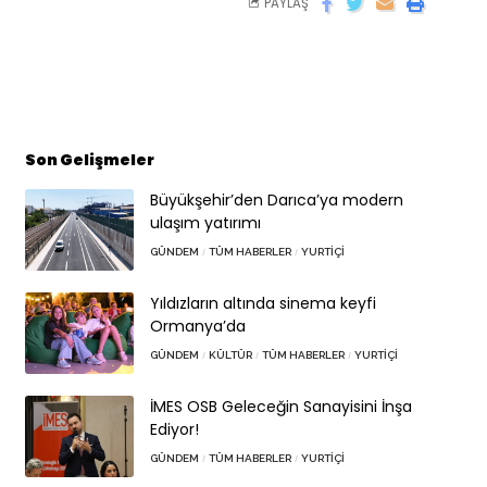
PAYLAŞ
Son Gelişmeler
Büyükşehir’den Darıca’ya modern
ulaşım yatırımı
GÜNDEM
TÜM HABERLER
YURTIÇI
Yıldızların altında sinema keyfi
Ormanya’da
GÜNDEM
KÜLTÜR
TÜM HABERLER
YURTIÇI
İMES OSB Geleceğin Sanayisini İnşa
Ediyor!
GÜNDEM
TÜM HABERLER
YURTIÇI