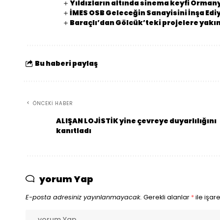
Yıldızların altında sinema keyfi Orman
İMES OSB Geleceğin Sanayisini İnşa Edi
Baraçlı’dan Gölcük’teki projelere yakın
Bu haberi paylaş
ÖNCEKI HABER
ALIŞAN LOJİSTİK yine çevreye duyarlılığını
kanıtladı
yorum Yap
E-posta adresiniz yayınlanmayacak.
Gerekli alanlar
*
ile işar