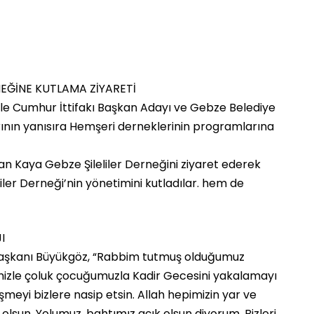
EĞİNE KUTLAMA ZİYARETİ
ile Cumhur İttifakı Başkan Adayı ve Gebze Belediye
ının yanısıra Hemşeri derneklerinin programlarına
n Kaya Gebze Şileliler Derneğini ziyaret ederek
iler Derneği’nin yönetimini kutladılar. hem de
I
aşkanı Büyükgöz, “Rabbim tutmuş olduğumuz
mizle çoluk çocuğumuzla Kadir Gecesini yakalamayı
şmeyi bizlere nasip etsin. Allah hepimizin yar ve
 olsun. Yolumuz, bahtımız açık olsun diyorum. Bizleri