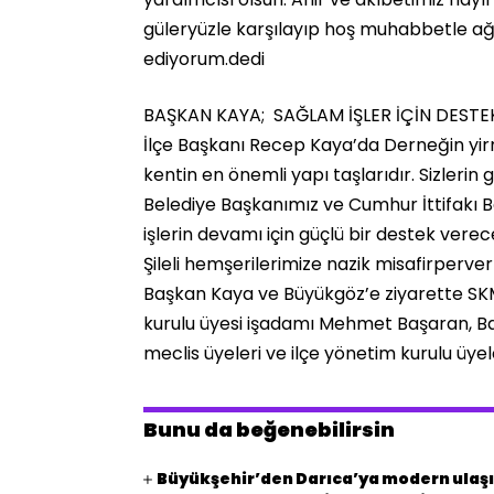
güleryüzle karşılayıp hoş muhabbetle ağı
ediyorum.dedi
BAŞKAN KAYA; SAĞLAM İŞLER İÇİN DESTE
İlçe Başkanı Recep Kaya’da Derneğin yirm
kentin en önemli yapı taşlarıdır. Sizlerin g
Belediye Başkanımız ve Cumhur İttifakı
işlerin devamı için güçlü bir destek ver
Şileli hemşerilerimize nazik misafirperverl
Başkan Kaya ve Büyükgöz’e ziyarette S
kurulu üyesi işadamı Mehmet Başaran, Baş
meclis üyeleri ve ilçe yönetim kurulu üyele
Bunu da beğenebilirsin
Büyükşehir’den Darıca’ya modern ulaşı