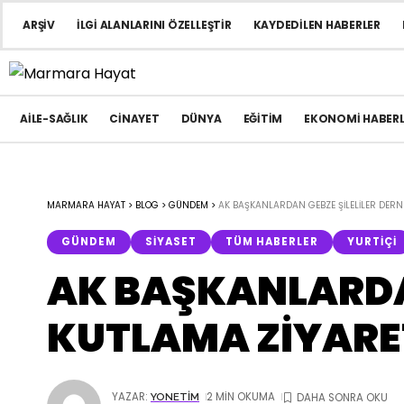
ARŞIV
İLGI ALANLARINI ÖZELLEŞTIR
KAYDEDILEN HABERLER
AILE-SAĞLIK
CINAYET
DÜNYA
EĞITIM
EKONOMI HABERL
MARMARA HAYAT
>
BLOG
>
GÜNDEM
>
AK BAŞKANLARDAN GEBZE ŞİLELİLER DERN
GÜNDEM
SIYASET
TÜM HABERLER
YURTIÇI
AK BAŞKANLARDAN
KUTLAMA ZİYARE
YAZAR:
2 MIN OKUMA
YONETIM