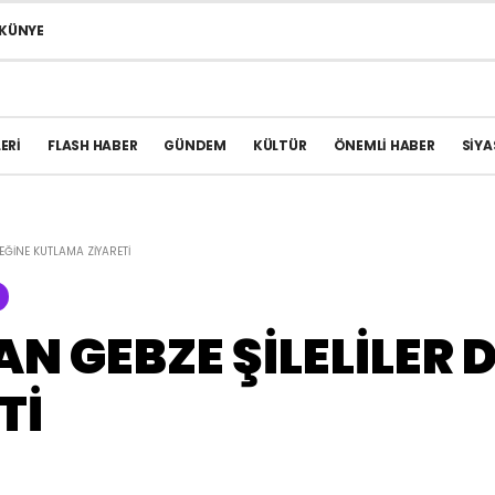
KÜNYE
ERI
FLASH HABER
GÜNDEM
KÜLTÜR
ÖNEMLI HABER
SIYA
EĞİNE KUTLAMA ZİYARETİ
 GEBZE ŞİLELİLER 
Tİ