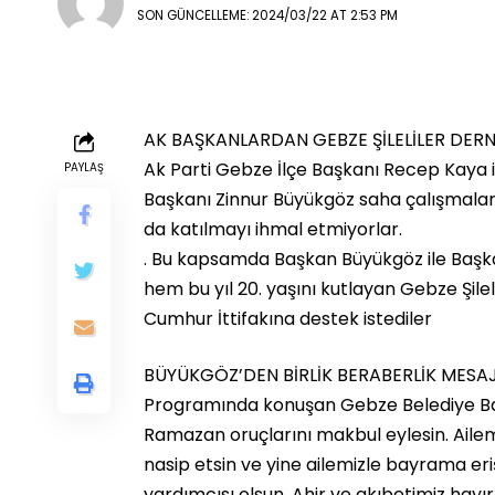
SON GÜNCELLEME: 2024/03/22 AT 2:53 PM
AK BAŞKANLARDAN GEBZE ŞİLELİLER DERN
Ak Parti Gebze İlçe Başkanı Recep Kaya 
PAYLAŞ
Başkanı Zinnur Büyükgöz saha çalışmalar
da katılmayı ihmal etmiyorlar.
. Bu kapsamda Başkan Büyükgöz ile Başka
hem bu yıl 20. yaşını kutlayan Gebze Şilel
Cumhur İttifakına destek istediler
BÜYÜKGÖZ’DEN BİRLİK BERABERLİK MESAJ
Programında konuşan Gebze Belediye B
Ramazan oruçlarını makbul eylesin. Aile
nasip etsin ve yine ailemizle bayrama eri
yardımcısı olsun. Ahir ve akıbetimiz hayır