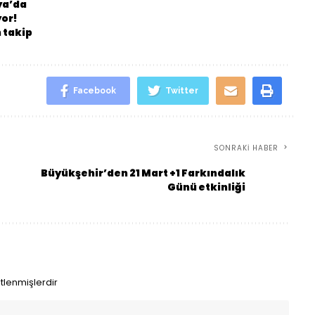
ya’da
yor!
 takip
Facebook
Twitter
SONRAKI HABER
Büyükşehir’den 21 Mart +1 Farkındalık
Günü etkinliği
etlenmişlerdir