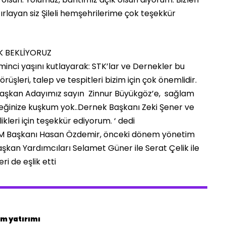
rlayan siz Şileli hemşehrilerime çok teşekkür
K BEKLİYORUZ
inci yaşını kutlayarak: STK’lar ve Dernekler bu
örüşleri, talep ve tespitleri bizim için çok önemlidir.
 Başkan Adayımız sayın Zinnur Büyükgöz’e, sağlam
eceğinize kuşkum yok..Dernek Başkanı Zeki Şener ve
ikleri için teşekkür ediyorum. ‘ dedi
KM Başkanı Hasan Özdemir, önceki dönem yönetim
kan Yardımcıları Selamet Güner ile Serat Çelik ile
ri de eşlik etti
m yatırımı