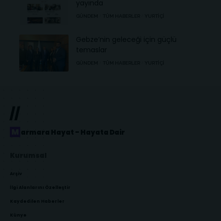
yayında
GÜNDEM
TÜM HABERLER
YURTIÇI
Gebze’nin geleceği için güçlü
temaslar
GÜNDEM
TÜM HABERLER
YURTIÇI
//
Marmara Hayat – Hayata Dair
Kurumsal
Arşiv
İlgi Alanlarını Özelleştir
Kaydedilen Haberler
Künye