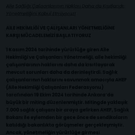
Aile Sağlığı Çalışanlarının Hakları Daha da Kısıtlandı:
Yönetmeliğini Kabul Etmiyoruz!
AİLE HEKİMLİĞİ VE ÇALIŞANLARI YÖNETMELİĞİNE
KARŞI MÜCADELEMİZİ BAŞLATIYORUZ
1 Kasım 2024 tarihinde yürürlüğe giren Aile
Hekimliği ve Çalışanları Yönetmeliği, aile hekimliği
çalışanlarının haklarını daha da kısıtlayarak
mevcut sorunları daha da derinleştirdi. Sağlık
çalışanlarının haklarını savunmak amacıyla AHEF
(Aile Hekimliği Çalışanları Federasyonu)
tarafından 19 Ekim 2024 tarihinde Ankara’da
büyük bir miting düzenlenmiştir. Mitingde yaklaşık
7.000 sağlık çalışanı bir araya gelirken AHEF, Sağlık
Bakanı ile eylemden bir gece önce de sendikaların
katıldığı bakanlıkta görüşmeler gerçekleşmiştir.
Ancak, yönetmeliğin yürürlüğe girmesi