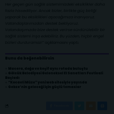
Her geçen gün sağlık sistemimizdeki eksiklikler daha
fazla hissediliyor. Ancak bizler, birlikte güç birliği
yaparak bu eksiklikleri aşacağımıza inanıyoruz.
Vatandaşlarımızdan destek bekliyoruz.
Vatandaşımızda bize destek verirse sürdürülebilir bir
sağlık sistemi inşa edebiliriz. Bu yüzden, hiçbir engel
bizleri durduramaz!’’
açıklamasını yaptı.
Bunu da beğenebilirsin
Macera, doğa ve keşif aynı rotada buluştu
Gölcük Belediyesi Geleneksel El Sanatları Festivali
Başladı
“Kocaeli Müze” yeni web sitesiyle yayında
Gebze’nin geleceği için güçlü temaslar
Facebook