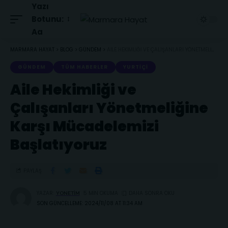
Yazı
Botunu:
Aa
MARMARA HAYAT
>
BLOG
>
GÜNDEM
>
AILE HEKIMLIĞI VE ÇALIŞANLARI YÖNETMELIĞINE KARŞI MÜCADELEMIZI BAŞLATIYORUZ
GÜNDEM
TÜM HABERLER
YURTIÇI
Aile Hekimliği ve
Çalışanları Yönetmeliğine
Karşı Mücadelemizi
Başlatıyoruz
PAYLAŞ
YAZAR:
5 MIN OKUMA
YONETIM
SON GÜNCELLEME: 2024/11/08 AT 11:34 AM