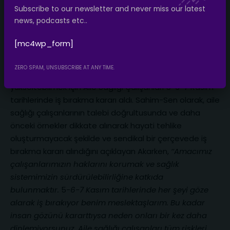
Subscribe to our newsletter and never miss our latest
news, podcasts etc..
Aile Sağlığı Çalışanları Değişikliğe Karşı Grevde,
[mc4wp_form]
Sesimizi Duyun!
ZERO SPAM, UNSUBSCRIBE AT ANY TIME.
Yönetmelikte yapılan değişikliklere karşı seslerini
yükseltebilmek için Aile Sağlığı Çalışanları 5-6-7 Kasım
tarihlerinde iş bırakma kararı aldı. Sahim-Sen olarak, aile
sağlığı çalışanlarının talebi doğrultusunda ve daha
önceki örnekler dikkate alınarak hayati tehlike
oluşturmayacak şekilde ve sendikal bir çerçevede iş
bırakma kararı alındığını açıklayan Akarken,
‘‘Amacımız
çalışanlarımızın haklarını korumak ve sağlık
sistemimizin sürdürülebilirliğine katkıda
bulunmaktır.
5
-6-7 Kasım tarihlerinde her şeyi göze
alarak iş bırakıyor benim meslektaşlarım. Bu kadar
insan gözünü kararttıysa neden onları bir kez daha
dinlemiyorsunuz. Aile sağlığı çalışanları tüm riskleri