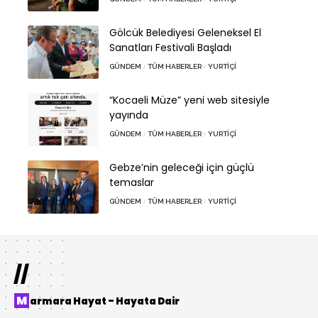
Gölcük Belediyesi Geleneksel El
Sanatları Festivali Başladı
GÜNDEM
TÜM HABERLER
YURTIÇI
“Kocaeli Müze” yeni web sitesiyle
yayında
GÜNDEM
TÜM HABERLER
YURTIÇI
Gebze’nin geleceği için güçlü
temaslar
GÜNDEM
TÜM HABERLER
YURTIÇI
//
Marmara Hayat – Hayata Dair