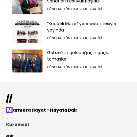
Sanatları Festivali Başladı
GÜNDEM
TÜM HABERLER
YURTIÇI
“Kocaeli Müze” yeni web sitesiyle
yayında
GÜNDEM
TÜM HABERLER
YURTIÇI
Gebze’nin geleceği için güçlü
temaslar
GÜNDEM
TÜM HABERLER
YURTIÇI
//
Marmara Hayat – Hayata Dair
Kurumsal
Arşiv