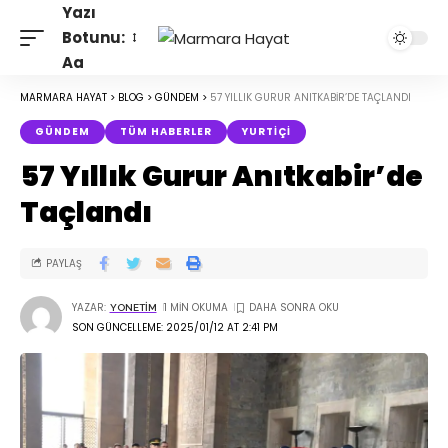
Yazı
Botunu:
Aa
MARMARA HAYAT
>
BLOG
>
GÜNDEM
>
57 YILLIK GURUR ANITKABIR’DE TAÇLANDI
GÜNDEM
TÜM HABERLER
YURTIÇI
57 Yıllık Gurur Anıtkabir’de
Taçlandı
PAYLAŞ
YAZAR:
1 MIN OKUMA
YONETIM
SON GÜNCELLEME: 2025/01/12 AT 2:41 PM