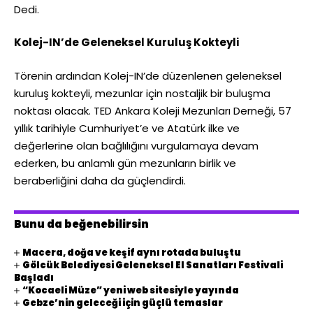
Dedi.
Kolej-IN’de Geleneksel Kuruluş Kokteyli
Törenin ardından Kolej-IN’de düzenlenen geleneksel
kuruluş kokteyli, mezunlar için nostaljik bir buluşma
noktası olacak. TED Ankara Koleji Mezunları Derneği, 57
yıllık tarihiyle Cumhuriyet’e ve Atatürk ilke ve
değerlerine olan bağlılığını vurgulamaya devam
ederken, bu anlamlı gün mezunların birlik ve
beraberliğini daha da güçlendirdi.
Bunu da beğenebilirsin
Macera, doğa ve keşif aynı rotada buluştu
Gölcük Belediyesi Geleneksel El Sanatları Festivali
Başladı
“Kocaeli Müze” yeni web sitesiyle yayında
Gebze’nin geleceği için güçlü temaslar