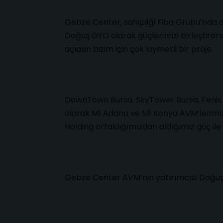
Gebze Center, sahipliği Fiba Grubu’nda o
Doğuş GYO olarak güçlerimizi birleştirerek
açıdan bizim için çok kıymetli bir proje.
DownTown Bursa, SkyTower Bursa, Fenix A
olarak M1 Adana ve M1 Konya AVM’lerimi
Holding ortaklığımızdan aldığımız güç il
Gebze Center AVM’nin yatırımcısı Doğuş GYO 