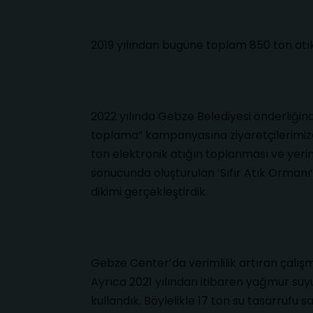
2019 yılından bugüne toplam 850 ton atık
2022 yılında Gebze Belediyesi önderliğin
toplama” kampanyasına ziyaretçilerimizd
ton elektronik atığın toplanması ve yerin
sonucunda oluşturulan ‘Sıfır Atık Ormanı’
dikimi gerçekleştirdik.
Gebze Center’da verimlilik artıran çalış
Ayrıca 2021 yılından itibaren yağmur su
kullandık. Böylelikle 17 ton su tasarrufu s