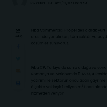
SON GÜNCELLEME: 2024/03/21 AT 10:53 AM
Fiba Commercial Properties olarak yurt d
arasında yer alırken, tüm sektör ve paydaş
PAYLAŞ
çözümler sunuyoruz.
Fiba CP, Türkiye’de sahip olduğu ve yönet
Romanya ve Moldova’da 11 AVM, 4 Residans
yatırımı ile sektörün öncü ticari gayrim
2
ölçekte yaklaşık 1 milyon m
ticari aland
hizmetleri veriyor.