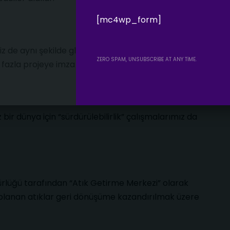
[mc4wp_form]
 de aynı şekilde global çapta ödüller aldılar. Bu
ZERO SPAM, UNSUBSCRIBE AT ANY TIME.
fazla projeye imza attık.
r dünya için “sürdürülebilirlik” çalışmalarımız da
ürlüğü tarafından “Atık Getirme Merkezi” olarak
toplanan atıklar geri dönüşüme kazandırılmak üzere