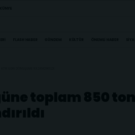
KÜNYE
ERI
FLASH HABER
GÜNDEM
KÜLTÜR
ÖNEMLI HABER
SIYA
 ATIK GERI DÖNÜŞÜME KAZANDIRILDI
üne toplam 850 ton 
ırıldı