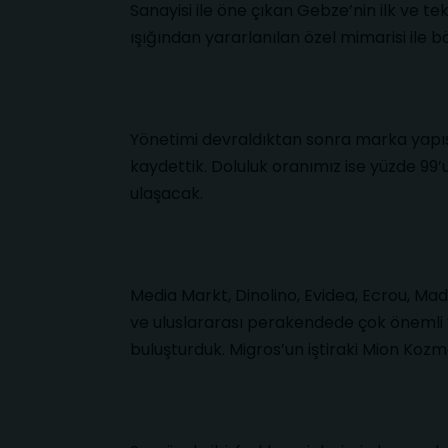
Sanayisi ile öne çıkan Gebze’nin ilk ve t
ışığından yararlanılan özel mimarisi ile b
Yönetimi devraldıktan sonra marka yapısı
kaydettik. Doluluk oranımız ise yüzde 99’
ulaşacak.
Media Markt, Dinolino, Evidea, Ecrou, Ma
ve uluslararası perakendede çok önemli 
buluşturduk. Migros’un iştiraki Mion Koz