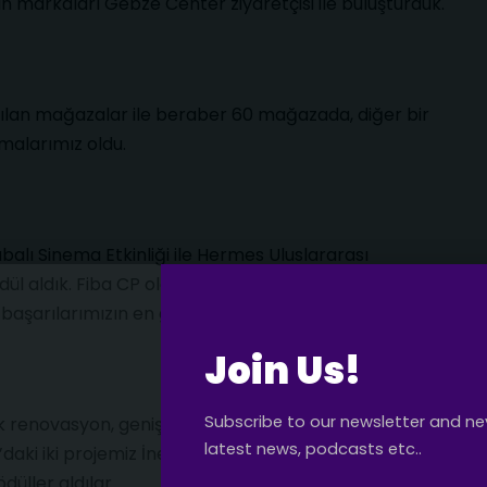
alan markaları Gebze Center ziyaretçisi ile buluşturduk.
açılan mağazalar ile beraber 60 mağazada, diğer bir
şmalarımız oldu.
alı Sinema Etkinliği ile Hermes Uluslararası
ödül aldık. Fiba CP olarak ise Kincentric tarafından
er başarılarımızın en güzel örnekleri oluyor.
Join Us!
Subscribe to our newsletter and ne
çok renovasyon, genişletme, optimizasyon
latest news, podcasts etc..
’daki iki projemiz İnegöl AVM ve M1 Adana AVM,
üller aldılar.