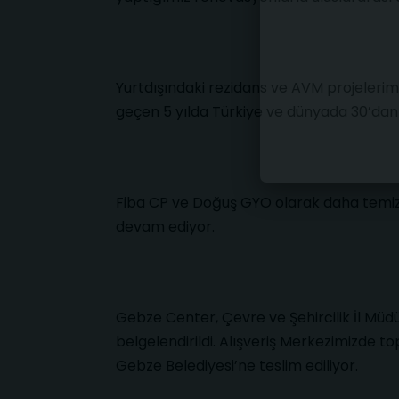
Yurtdışındaki rezidans ve AVM projelerimiz
geçen 5 yılda Türkiye ve dünyada 30’dan 
Fiba CP ve Doğuş GYO olarak daha temiz bi
devam ediyor.
Gebze Center, Çevre ve Şehircilik İl Müd
belgelendirildi. Alışveriş Merkezimizde 
Gebze Belediyesi’ne teslim ediliyor.