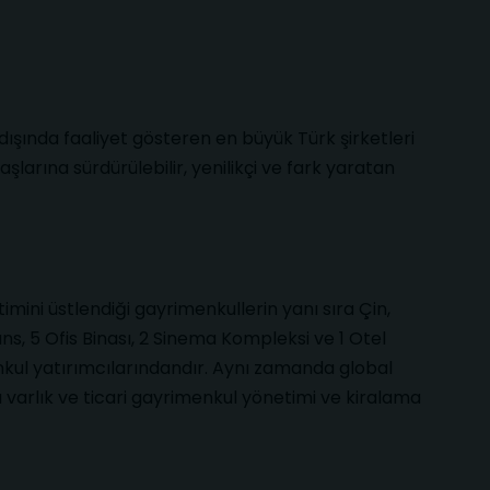
ışında faaliyet gösteren en büyük Türk şirketleri
larına sürdürülebilir, yenilikçi ve fark yaratan
imini üstlendiği gayrimenkullerin yanı sıra Çin,
, 5 Ofis Binası, 2 Sinema Kompleksi ve 1 Otel
enkul yatırımcılarındandır. Aynı zamanda global
a varlık ve ticari gayrimenkul yönetimi ve kiralama