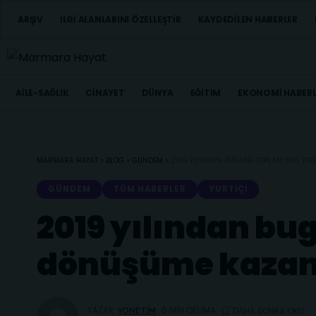
ARŞIV
İLGI ALANLARINI ÖZELLEŞTIR
KAYDEDILEN HABERLER
AILE-SAĞLIK
CINAYET
DÜNYA
EĞITIM
EKONOMI HABERL
MARMARA HAYAT
>
BLOG
>
GÜNDEM
>
2019 YILINDAN BUGÜNE TOPLAM 850 TON
GÜNDEM
TÜM HABERLER
YURTIÇI
2019 yılından bug
dönüşüme kazand
YAZAR:
6 MIN OKUMA
YONETIM