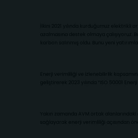
İlkini 2021 yılında kurduğumuz elektrikli a
azalmasına destek olmaya çalışıyoruz. B
karbon salınmış oldu. Bunu yeni yatırıml
Enerji verimliliği ve izlenebilirlik kap
geliştirerek 2023 yılında “ISO 50001 Enerji
Yakın zamanda AVM ortak alanlarındaki
sağlayarak enerji verimliliği açısından ö