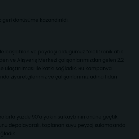
 geri dönüşüme kazandırıldı.
de başlatılan ve paydaşı olduğumuz “elektronik atık
en ve Alışveriş Merkezi çalışanlarımızdan gelen 2,2
e ulaştırılması ile katkı sağladık. Bu kampanya
nda ziyaretçilerimiz ve çalışanlarımız adına fidan
malarla yüzde 90’a yakın su kaybının önüne geçtik.
yunu depolayarak, toplanan suyu peyzaj sulamasında
ağladık.