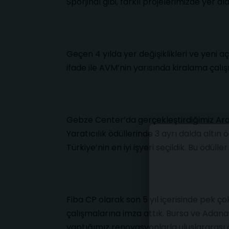
Sporjinal gibi, farklı projelerimizde yer 
Geçen 4 yılda yer değişiklikleri ve yeni 
ifade ile AVM’nin yarısında kiralama çalı
Gebze Center’da gerçekleştirdiğimiz Arab
Yaratıcılık ödüllerinde 3 ayrı dalda altın 
Türkiye’nin en iyi işyeri seçildik. Bu ödüll
Fiba CP olarak son 5 yıl içerisinde pek 
çalışmalarına imza attık. Bursa ve Adana
yaptığımız renovasyonlarla uluslararası öd