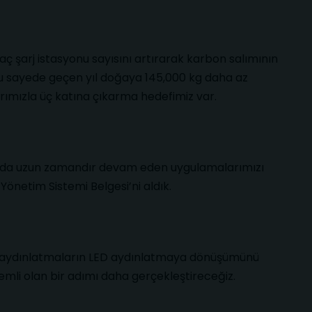
raç şarj istasyonu sayısını artırarak karbon salımının
u sayede geçen yıl doğaya 145,000 kg daha az
arımızla üç katına çıkarma hedefimiz var.
samında uzun zamandır devam eden uygulamalarımızı
 Yönetim Sistemi Belgesi’ni aldık.
 aydınlatmaların LED aydınlatmaya dönüşümünü
nemli olan bir adımı daha gerçekleştireceğiz.