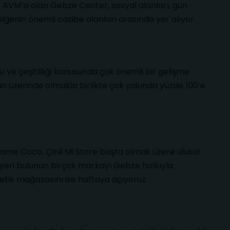
ek AVM’si olan Gebze Center, sosyal alanları, gün
ölgenin önemli cazibe alanları arasında yer alıyor.
 ve çeşitliliği konusunda çok önemli bir gelişme
un üzerinde olmakla birlikte çok yakında yüzde 100’e
dame Coco, Çinli Mi Store başta olmak üzere ulusal
yeri bulunan birçok markayı Gebze halkıyla
metik mağazasını ise haftaya açıyoruz.