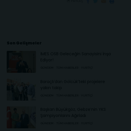
PAYLAŞ
Son Gelişmeler
İMES OSB Geleceğin Sanayisini İnşa
Ediyor!
GÜNDEM
TÜM HABERLER
YURTIÇI
Baraçlı’dan Gölcük’teki projelere
yakın takip
GÜNDEM
TÜM HABERLER
YURTIÇI
Başkan Büyükgöz, Gebze’nin YKS
Şampiyonlarını Ağırladı
GÜNDEM
TÜM HABERLER
YURTIÇI