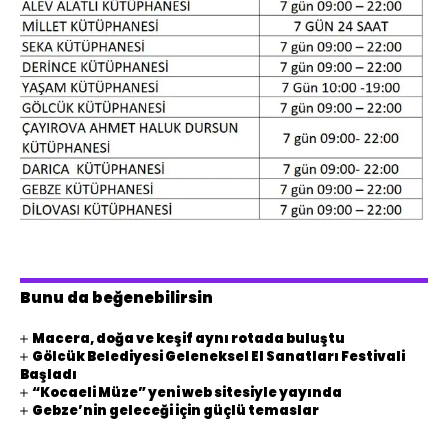
Bunu da beğenebilirsin
Macera, doğa ve keşif aynı rotada buluştu
Gölcük Belediyesi Geleneksel El Sanatları Festivali
Başladı
“Kocaeli Müze” yeni web sitesiyle yayında
Gebze’nin geleceği için güçlü temaslar