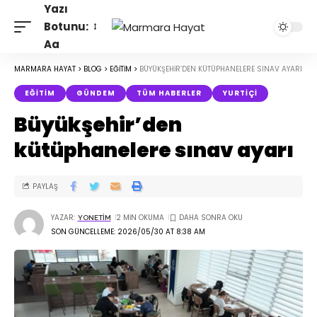
Yazı
Botunu:
Aa
MARMARA HAYAT
>
BLOG
>
EĞITIM
>
BÜYÜKŞEHIR’DEN KÜTÜPHANELERE SINAV AYARI
EĞITIM
GÜNDEM
TÜM HABERLER
YURTIÇI
Büyükşehir’den
kütüphanelere sınav ayarı
PAYLAŞ
YAZAR:
2 MIN OKUMA
YONETIM
SON GÜNCELLEME: 2026/05/30 AT 8:38 AM