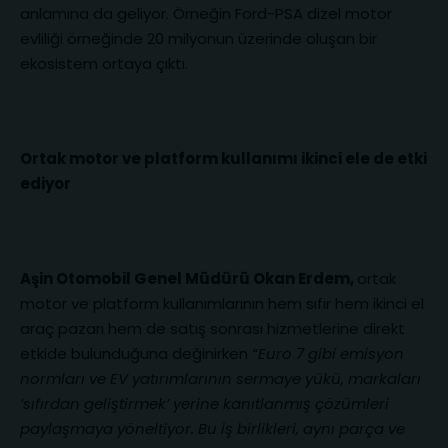
anlamına da geliyor. Örneğin Ford-PSA dizel motor
evliliği örneğinde 20 milyonun üzerinde oluşan bir
ekosistem ortaya çıktı.
Ortak motor ve platform kullanımı ikinci ele de etki
ediyor
Aşin Otomobil Genel Müdürü Okan Erdem,
ortak
motor ve platform kullanımlarının hem sıfır hem ikinci el
araç pazarı hem de satış sonrası hizmetlerine direkt
etkide bulunduğuna değinirken
“Euro 7 gibi emisyon
normları ve EV yatırımlarının sermaye yükü, markaları
‘sıfırdan geliştirmek’ yerine kanıtlanmış çözümleri
paylaşmaya yöneltiyor. Bu iş birlikleri, aynı parça ve