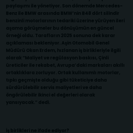
paylaşımı ile yönetiyor. Son dönemde Mercedes-
Benz ile BMW arasında BMW’nin B48 dört silindir
benzinli motorlarının tedariki üzerine yürüyen ileri
aşama görüşmeler bu dönüşümün en güncel
örneği oldu. Tarafların 2025 sonuna dek karar
açıklaması bekleniyor. Aşin Otomobil Genel
Müdürü Okan Erdem, hızlanan iş birlikleriyle ilgili
olarak “Maliyet ve regülasyon baskısı, Çinli
üreticiler ile rekabet, Avrupa’daki markaları akıllı
ortaklıklara zorluyor. Ortak kullanımlı motorlar,
tıpkı geçmişte olduğu gibi tüketiciye daha
sürdürülebilir servis maliyetleri ve daha
öngörülebilir ikinci el değerleri olarak
yansıyacak.” dedi.
İş birlikleri ne ifade ediyor?