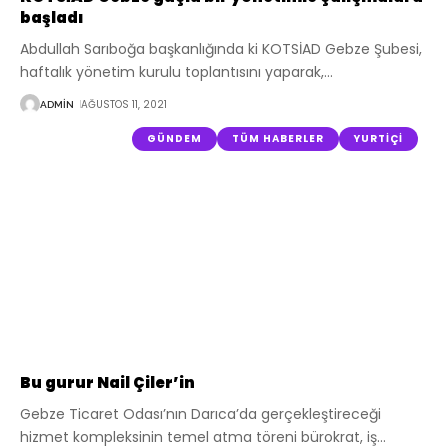
başladı
Abdullah Sarıboğa başkanlığında ki KOTSİAD Gebze Şubesi,
haftalık yönetim kurulu toplantısını yaparak,
…
AĞUSTOS 11, 2021
ADMIN
GÜNDEM
TÜM HABERLER
YURTIÇI
Bu gurur Nail Çiler’in
Gebze Ticaret Odası’nın Darıca’da gerçekleştireceği
hizmet kompleksinin temel atma töreni bürokrat, iş
…