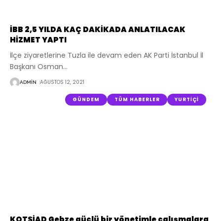
İBB 2,5 YILDA KAÇ DAKİKADA ANLATILACAK
HİZMET YAPTI
İlçe ziyaretlerine Tuzla ile devam eden AK Parti İstanbul İl
Başkanı Osman
…
AĞUSTOS 12, 2021
ADMIN
GÜNDEM
TÜM HABERLER
YURTIÇI
KOTSİAD Gebze güçlü bir yönetimle çalışmalara