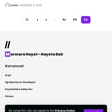
AĞUSTOS 11, 2021
ADMIN
1
2
…
67
68
69
//
Marmara Hayat – Hayata Dair
Kurumsal
Arşiv
İlgi Alanlarını Özelleştir
Kaydedilen Haberler
Künye
By using this site, you agree to the
Privacy Policy